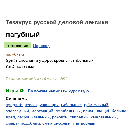
Тезаурус русской деловой лексики
пагубный
Толкование
Перевод
пагубный
Syn:
наносящий ущерб, вредный, гибельный
Ant:
полезный
Тезаурус русской деловой лексики
.
2011
.
Игры ⚽
Поможем написать курсовую
Синонимы
:
вредный
,
всесокрушающий
,
гибельный
,
губительный
,
зловредный
,
мертвящий
,
погибельный
,
причиняющий большой
вред
,
разрушительный
,
роковой
,
свирепый
,
смертельный
,
смерти подобный
,
смертоносный
,
тлетворный