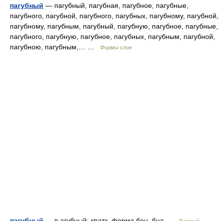
пагубный
— пагубный, пагубная, пагубное, пагубные,
пагубного, пагубной, пагубного, пагубных, пагубному, пагубной,
пагубному, пагубным, пагубный, пагубную, пагубное, пагубные,
пагубного, пагубную, пагубное, пагубных, пагубным, пагубной,
пагубною, пагубным,… …
Формы слов
пагубный
— п агубный; кратк. форма бен, бна …