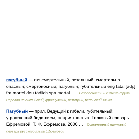
пагубный
— rus смертельный, летальный; смертельно
опасный; смертоносный; пагубный; губительный eng fatal [adj.]
fra mortel deu tödlich spa mortal …
Безопасность и гигиена труда.
Перевод на английский, французский, немецкий, испанский языки
Пагубный
— прил. Ведущий к гибели, губительный;
угрожающий бедствием, неприятностью. Толковый словарь
Ефремовой. Т. Ф. Ефремова. 2000 …
Современный толковый
словарь русского языка Ефремовой