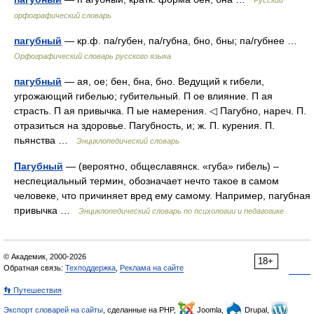
Русский
орфографический словарь
пагубный
— кр.ф. па/губен, па/губна, бно, бны; па/губнее …
Орфографический словарь русского языка
пагубный
— ая, ое; бен, бна, бно. Ведущий к гибели,
угрожающий гибелью; губительный. П ое влияние. П ая
страсть. П ая привычка. П ые намерения. ◁ Пагубно, нареч. П.
отразиться на здоровье. Пагубность, и; ж. П. курения. П.
пьянства …
Энциклопедический словарь
Пагубный
— (вероятно, общеславянск. «губа» гибель) –
неспециальный термин, обозначает нечто такое в самом
человеке, что причиняет вред ему самому. Например, пагубная
привычка …
Энциклопедический словарь по психологии и педагогике
© Академик, 2000-2026
18+
Обратная связь:
Техподдержка
,
Реклама на сайте
👣 Путешествия
Экспорт словарей на сайты
, сделанные на PHP,
Joomla,
Drupal,